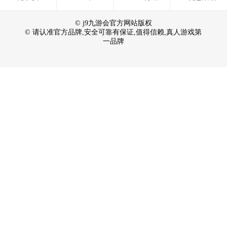
© j9九游会官方网站版权
© 请认准官方品牌,安全可靠有保证,值得信赖,真人游戏第
一品牌